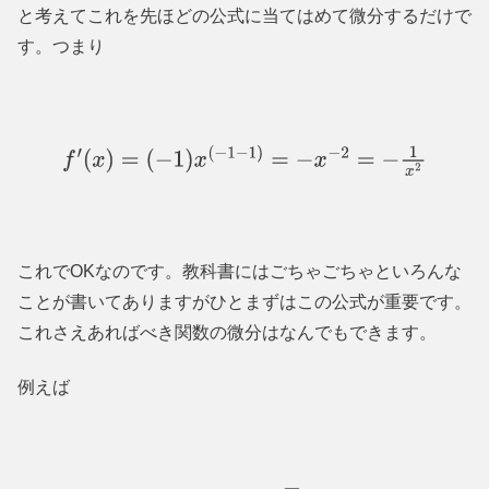
と考えてこれを先ほどの公式に当てはめて微分するだけで
す。つまり
f
′
(
x
)
=
(
−
1
)
x
(
−
1
−
1
)
=
−
x
−
2
=
−
1
x
2
これで
OK
なのです。教科書にはごちゃごちゃといろんな
ことが書いてありますがひとまずはこの公式が重要です。
これさえあればべき関数の微分はなんでもできます。
例えば