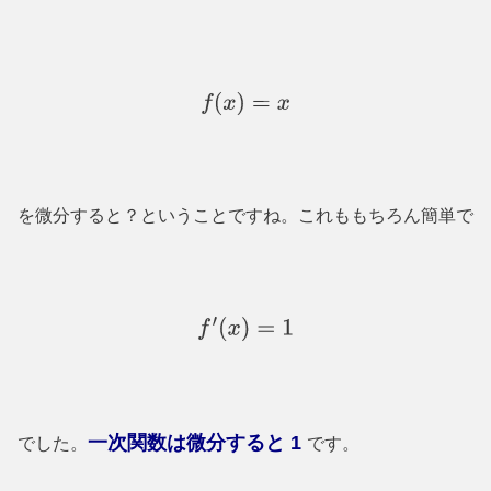
f
(
x
)
=
x
を微分すると？ということですね。これももちろん簡単で
f
′
(
x
)
=
1
一次関数は
微分すると
1
でした。
です。