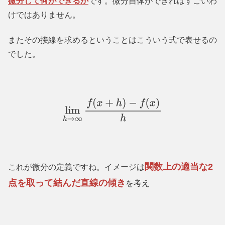
微分して何ができるか
です。微分自体ができればすごいわ
けではありません。
またその接線を求めるということはこういう式で表せるの
でした。
lim
h
→
∞
f
(
x
+
h
)
−
f
(
x
)
h
関数上の適当な
2
これが微分の定義ですね。イメージは
点を取って結んだ直線の傾き
を考え