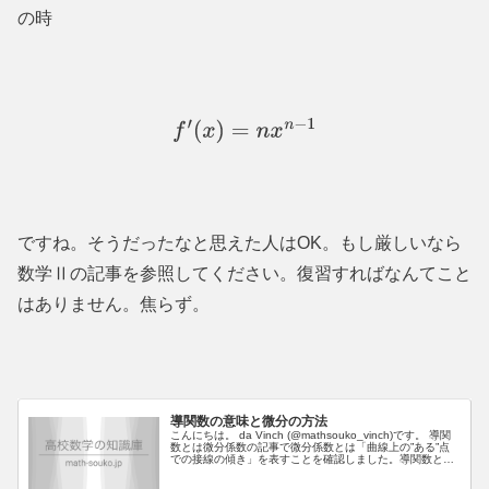
の時
f
′
(
x
)
=
n
x
n
−
1
ですね。そうだったなと思えた人は
OK
。もし厳しいなら
数学Ⅱの記事を参照してください。復習すればなんてこと
はありません。焦らず。
導関数の意味と微分の方法
こんにちは。 da Vinch (@mathsouko_vinch)です。 導関
数とは微分係数の記事で微分係数とは「曲線上の”ある”点
での接線の傾き」を表すことを確認しました。導関数とは
これを関数にしたものです。すなわち、先ほどは”ある”点...