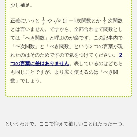
少し補足。
正確にいうと
や
は
次関数とか
次関数
1
x
−
1
1
とは言いません。ですから、全部合わせて関数とし
x
2
ては「べき関数」と呼ぶのが楽です。この記事内で
「〜次関数」と「べき関数」という２つの言葉が現
れたのはそのためですので気をつけてください。
２
つの言葉に差はありません
。表しているのはどちら
も同じことですが、より広く使えるのは「べき関
数」でしょう。
というわけで、ここで抑えて欲しいことはたった一つ。