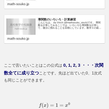
math-souko.jp
導関数のいろいろ・計算練習
こんにちは。 da Vinch (@mathsouko_vinch)です。 導関
数を計算してみるここでは、いろいろな導関数を計算し
て、微分に慣れることを目標にしています。数学Ⅱの範囲
の微分はとにかく和や差にしてから微分です。微分のルー
ルとし...
math-souko.jp
0, 1, 2, 3
・・・次関
ここで言いたいことはこの公式は
数全てに成り立つ
ことです。先ほど出ていた
0
、
1
次式
も同じことができます。
f
(
x
)
=
1
=
x
0