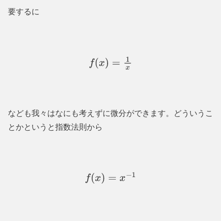
要するに
f
(
x
)
=
1
x
なども我々はなにも考えずに微分ができます。どういうこ
とかというと指数法則から
f
(
x
)
=
x
−
1