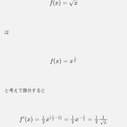
f
(
x
)
=
x
は
f
(
x
)
=
x
1
2
と考えて微分すると
f
′
(
x
)
=
1
2
x
(
1
2
−
1
)
=
1
2
x
−
1
2
=
1
2
1
x