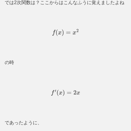
では
2
次関数は？ここからはこんなふうに覚えましたよね
f
(
x
)
=
x
2
の時
f
′
(
x
)
=
2
x
であったように、