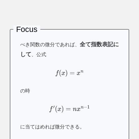
Focus
全て指数表記に
べき関数の微分
であれば、
して
、公式
f
(
x
)
=
x
n
の時
f
′
(
x
)
=
n
x
n
−
1
に当てはめれば微分できる。