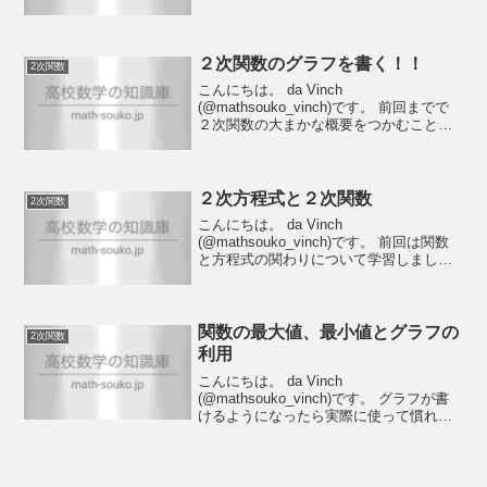
言うと、グラフの形を変えずに違う場所
に移動することです。違う場所に移動す
るというのは色々な方向があります。上
下左右はも...
２次関数のグラフを書く！！
2次関数
こんにちは。 da Vinch
(@mathsouko_vinch)です。 前回までで
２次関数の大まかな概要をつかむことが
できました。今回は平方完成をしたあと
の形をみて、グラフをパッと書く練習を
します。２次関数を見た時にすぐこの操
作ができる...
２次方程式と２次関数
2次関数
こんにちは。 da Vinch
(@mathsouko_vinch)です。 前回は関数
と方程式の関わりについて学習しました
がどうでしたでしょうか。ここでは２次
方程式と２次関数に焦点を当てて、より
詳しく内容を見ていきたいと思います。
まずおさら...
関数の最大値、最小値とグラフの
2次関数
利用
こんにちは。 da Vinch
(@mathsouko_vinch)です。 グラフが書
けるようになったら実際に使って慣れる
ことが大事です。ということで今回はグ
ラフの最大値と最小値について考えてい
きましょう。実は定義域について考えた
記事で、も...