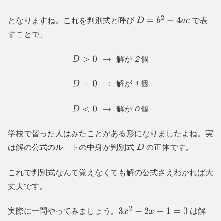
となりますね。これを判別式と呼び
で表
D
=
b
2
−
4
a
c
すことで、
解
が
２
個
D
>
0
→
解
が
２
個
解
が
１
個
D
=
0
→
解
が
１
個
解
が
０
個
D
<
0
→
解
が
０
個
学校で習った人はみたことがある形になりましたよね。実
は解の公式のルートの中身が判別式
の正体です。
D
これで判別式なんて覚えなくても解の公式さえわかれば大
丈夫です。
実際に一問やってみましょう。
は解
3
x
2
−
2
x
+
1
=
0