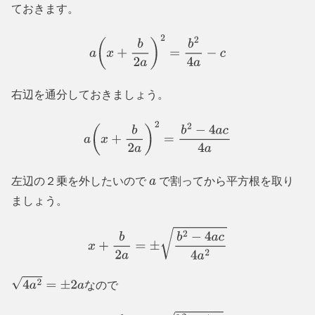
ておきます。
a
(
x
+
b
2
a
)
2
=
b
2
4
a
−
c
右辺を通分しておきましょう。
a
(
x
+
b
2
a
)
2
=
b
2
−
4
a
c
4
a
左辺の２乗を外したいので
で割ってから平方根を取り
a
ましょう。
x
+
b
2
a
=
±
b
2
−
4
a
c
4
a
2
なので
4
a
2
=
±
2
a