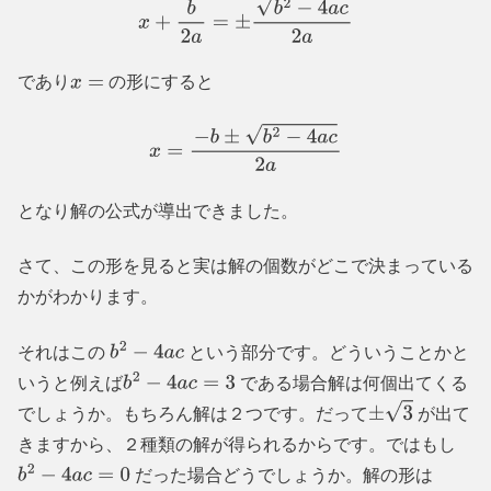
x
+
b
2
a
=
±
b
2
−
4
a
c
2
a
であり
の形にすると
x
=
x
=
−
b
±
b
2
−
4
a
c
2
a
となり解の公式が導出できました。
さて、この形を見ると実は解の個数がどこで決まっている
かがわかります。
それはこの
という部分です。どういうことかと
b
2
−
4
a
c
いうと例えば
である場合解は何個出てくる
b
2
−
4
a
c
=
3
でしょうか。もちろん解は２つです。だって
が出て
±
3
きますから、２種類の解が得られるからです。ではもし
だった場合どうでしょうか。解の形は
b
2
−
4
a
c
=
0