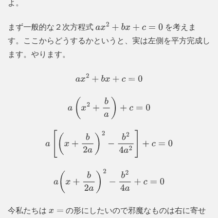
よ。
まず一般的な２次方程式
を考えま
a
x
2
+
b
x
+
c
=
0
す。ここからどうするかというと、実は左側を平方完成し
ます。やります。
a
x
2
+
b
x
+
c
=
0
a
(
x
2
+
b
a
)
+
c
=
0
a
[
(
x
+
b
2
a
)
2
−
b
2
4
a
2
]
+
c
=
0
a
(
x
+
b
2
a
)
2
−
b
2
4
a
+
c
=
0
今私たちは
の形にしたいので邪魔なものは右に寄せ
x
=