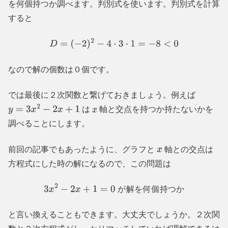
を何個持つか調べます。判別式を使います。判別式を計算
すると
D
=
(
−
2
)
2
−
4
⋅
3
⋅
1
=
−
8
<
0
なので解の個数は０個です。
では最後に２次関数と繋げておきましょう。例えば
は
軸と交点を持つか持たないかを
y
=
3
x
2
−
2
x
+
1
x
調べることにします。
前回の記事でもあったように、グラフと
軸との交点は
x
方程式にした時の解になるので、この問題は
が
解
を
何
個
持
つ
か
3
x
2
−
2
x
+
1
=
0
が
解
を
何
個
持
つ
か
と言い換えることもできます。大丈夫でしょうか。２次関