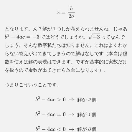
x
=
b
2
a
となります。ん？解が１つしか考えられませんね。じゃあ
ではどうでしょうか。
ってなんで
b
2
−
4
a
c
=
−
3
−
3
しょう。そんな数字私たちは知りません。これはよくわか
らない答えが出てきてしまうので解はなしです（本当は虚
数を使えば解の表現はできます。ですが基本的に実数だけ
を扱うので虚数が出てきたら放棄になります）。
つまりこういうことです。
解
が
２
個
b
2
−
4
a
c
>
0
→
解
が
２
個
解
が
１
個
b
2
−
4
a
c
=
0
→
解
が
１
個
解
が
０
個
b
2
−
4
a
c
<
0
→
解
が
０
個