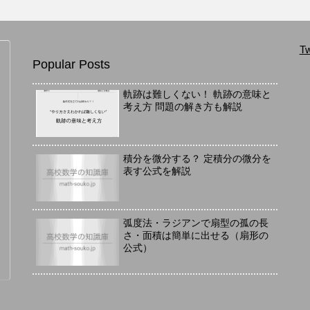
Tw
Popular Posts
軌跡は難しくない！ 軌跡の意味と
考え方 問題の解き方も解説
積分を微分する？ 定積分の微分を
表す公式を解説
弧度法・ラジアンで扇型の孤の長
さ・面積は簡単に出せる（扇形の
公式）