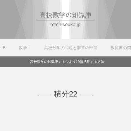
・B
数学Ⅲ
高校数学の問題と解答の部屋
教科書の問
「高校数学の知識庫」を今より10倍活用する方法
積分22