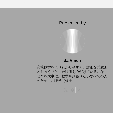
Presented by
da Vinch
高校数学をよりわかりやすく。詳細な式変形
とじっくりとした説明を心がけている。な
ぜ？を大事に。数学を頑張りたいすべての人
のために。理学（修士）