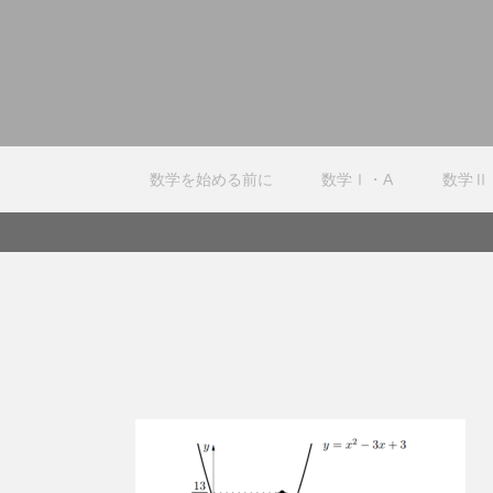
数学を始める前に
数学Ⅰ・A
数学Ⅱ