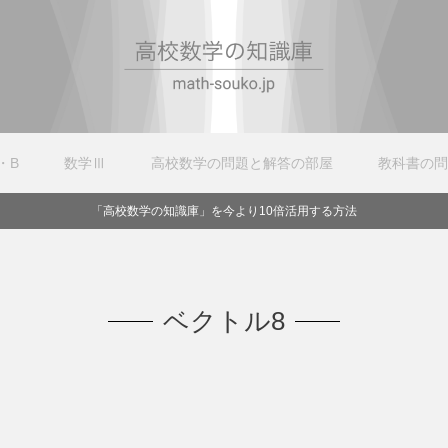
・B
数学Ⅲ
高校数学の問題と解答の部屋
教科書の問
「高校数学の知識庫」を今より10倍活用する方法
ベクトル8