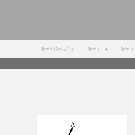
数学を始める前に
数学Ⅰ・A
数学Ⅱ