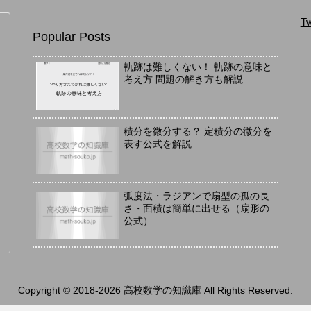
Tw
Popular Posts
軌跡は難しくない！ 軌跡の意味と
考え方 問題の解き方も解説
積分を微分する？ 定積分の微分を
表す公式を解説
弧度法・ラジアンで扇型の孤の長
さ・面積は簡単に出せる（扇形の
公式）
Copyright © 2018-2026 高校数学の知識庫 All Rights Reserved.