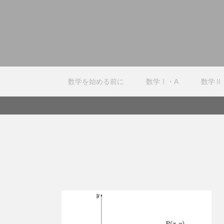
数学を始める前に
数学Ⅰ・A
数学Ⅱ