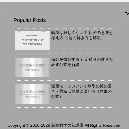
Tw
Popular Posts
軌跡は難しくない！ 軌跡の意味と
考え方 問題の解き方も解説
積分を微分する？ 定積分の微分を
表す公式を解説
弧度法・ラジアンで扇型の孤の長
さ・面積は簡単に出せる（扇形の
公式）
Copyright © 2018-2026 高校数学の知識庫 All Rights Reserved.