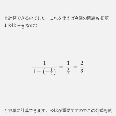
と計算できるのでした。これを使えば今回の問題も 初項
公比
なので
1
−
1
2
1
1
−
(
−
1
2
)
=
1
3
2
=
2
3
と簡単に計算できます。公比が重要ですのでこの公式を使