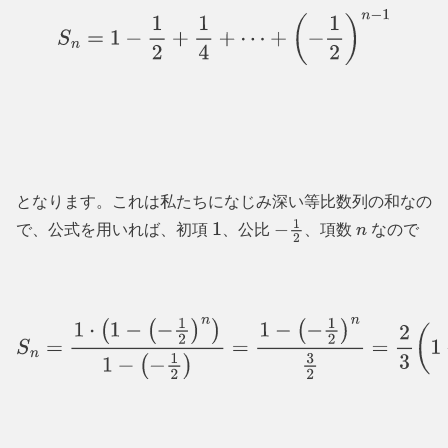
S
n
=
1
−
1
2
+
1
4
+
⋯
+
(
−
1
2
)
n
−
1
となります。これは私たちになじみ深い等比数列の和なの
で、公式を用いれば、初項
、公比
、項数
なので
1
−
1
2
n
S
n
=
1
⋅
(
1
−
(
−
1
2
)
n
)
1
−
(
−
1
2
)
=
1
−
(
−
1
2
)
n
3
2
=
2
3
(
1
−
(
−
1
2
)
n
)