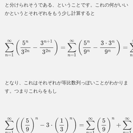
と分けられそうである、ということです。これの何がいい
かというとそれぞれをもう少し計算すると
∑
n
=
1
∞
(
5
n
3
2
n
−
3
n
+
1
3
2
n
)
=
∑
n
=
1
∞
(
5
n
9
n
−
3
⋅
3
n
9
n
)
=
∑
n
となり、これはそれぞれが等比数列っぽいことがわかりま
す。つまりこれらをもし
∑
n
=
1
∞
(
(
5
9
)
n
−
3
⋅
(
1
3
)
n
)
=
∑
n
=
1
∞
(
5
9
)
n
+
∑
n
=
1
∞
(
−
3
⋅
(
1
3
)