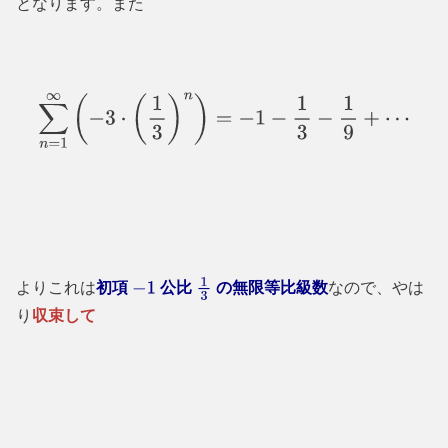
となります。また
∑
n
=
1
∞
(
−
3
⋅
(
1
3
)
n
)
=
−
1
−
1
3
−
1
9
+
⋯
よりこれは
初項
公比
の無限等比級数
なので、やは
−
1
1
3
り
収束して