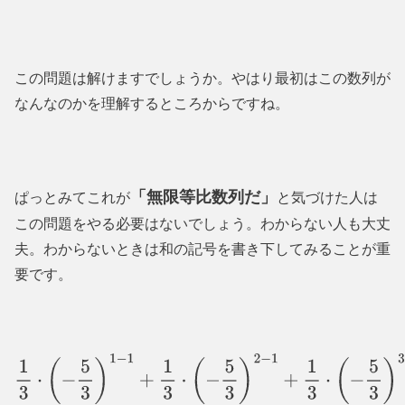
この問題は解けますでしょうか。やはり最初はこの数列が
なんなのかを理解するところからですね。
「無限等比数列だ」
ぱっとみてこれが
と気づけた人は
この問題をやる必要はないでしょう。わからない人も大丈
夫。わからないときは和の記号を書き下してみることが重
要です。
1
3
⋅
(
−
5
3
)
1
−
1
+
1
3
⋅
(
−
5
3
)
2
−
1
+
1
3
⋅
(
−
5
3
)
3
−
1
+
⋯
=
1
3
−
5
9
+