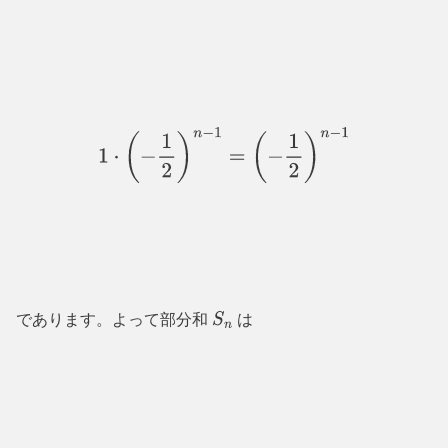
1
⋅
(
−
1
2
)
n
−
1
=
(
−
1
2
)
n
−
1
であります。よって部分和
は
S
n