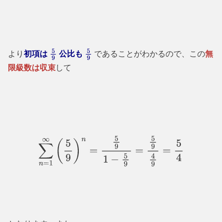
より
初項は
公比も
であることがわかるので、この
無
5
9
5
9
限級数は収束
して
∑
n
=
1
∞
(
5
9
)
n
=
5
9
1
−
5
9
=
5
9
4
9
=
5
4