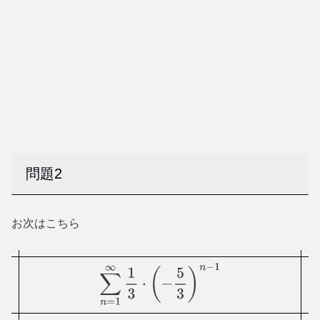
問題2
お次はこちら
∑
n
=
1
∞
1
3
⋅
(
−
5
3
)
n
−
1