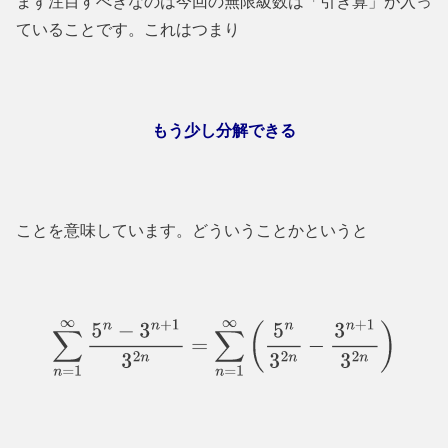
まず注目すべきなのは今回の無限級数は「引き算」が入っ
ていることです。これはつまり
もう少し分解できる
ことを意味しています。どういうことかというと
∑
n
=
1
∞
5
n
−
3
n
+
1
3
2
n
=
∑
n
=
1
∞
(
5
n
3
2
n
−
3
n
+
1
3
2
n
)