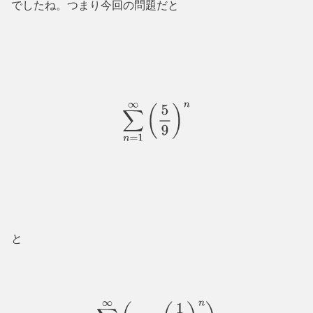
でしたね。つまり今回の問題だと
∑
n
=
1
∞
(
5
9
)
n
と