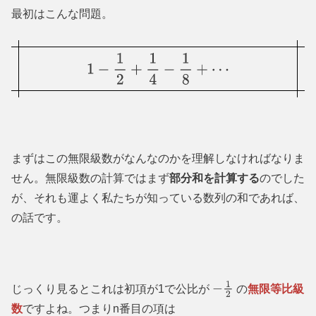
最初はこんな問題。
1
−
1
2
+
1
4
−
1
8
+
⋯
まずはこの無限級数がなんなのかを理解しなければなりま
せん。無限級数の計算ではまず
部分和を計算する
のでした
が、それも運よく私たちが知っている数列の和であれば、
の話です。
じっくり見るとこれは初項が1で公比が
の
無限等比級
−
1
2
数
ですよね。つまりn番目の項は