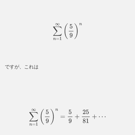
∑
n
=
1
∞
(
5
9
)
n
ですが、これは
∑
n
=
1
∞
(
5
9
)
n
=
5
9
+
25
81
+
⋯