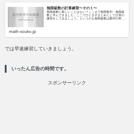
無限級数の計算練習〜その１〜
無限級数に新しいことはない？ここまで無限数列・無限級
数と学んできました。ここでひとまずまとめとして計算の
練習をしてみましょう。というのも無限級数は数列の和 +
極限であります。ですから、実は求められている知識は数
学Bの数列の知識と、最初にや...
math-souko.jp
では早速練習していきましょう。
いったん広告の時間です。
スポンサーリンク