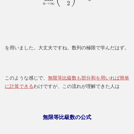
lim
n
→
∞
(
−
1
2
)
n
=
0
を用いました。大丈夫ですね。数列の極限で学んだはず。
このような感じで、
無限等比級数も部分和を用いれば簡単
に計算できる
わけですが、この流れが理解できた人は
無限等比級数の公式