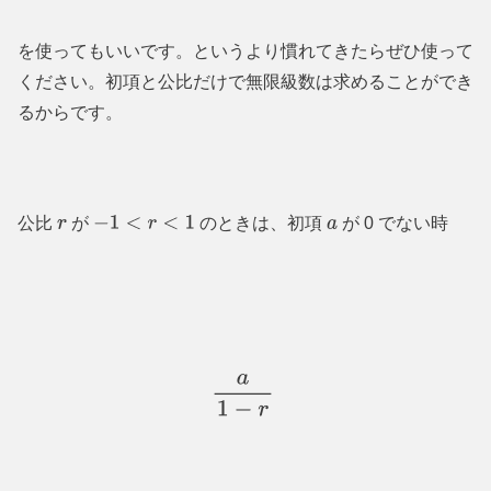
を使ってもいいです。というより慣れてきたらぜひ使って
ください。初項と公比だけで無限級数は求めることができ
るからです。
公比
が
のときは、初項
が 0 でない時
r
−
1
<
r
<
1
a
a
1
−
r