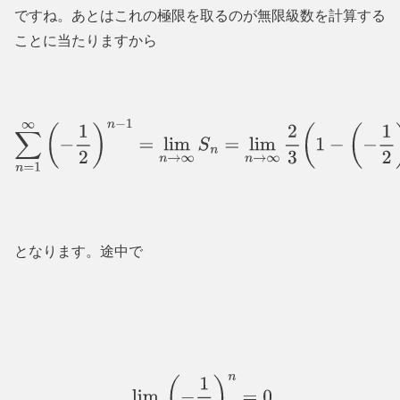
ですね。あとはこれの極限を取るのが無限級数を計算する
ことに当たりますから
∑
n
=
1
∞
(
−
1
2
)
n
−
1
=
lim
n
→
∞
S
n
=
lim
n
→
∞
2
3
(
1
−
(
−
1
2
)
n
)
=
2
となります。途中で