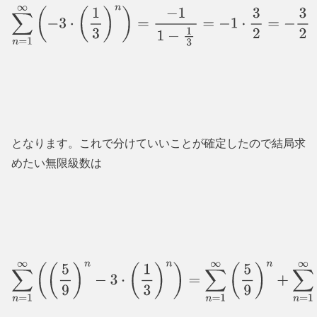
∑
n
=
1
∞
(
−
3
⋅
(
1
3
)
n
)
=
−
1
1
−
1
3
=
−
1
⋅
3
2
=
−
3
2
となります。これで分けていいことが確定したので結局求
めたい無限級数は
∑
n
=
1
∞
(
(
5
9
)
n
−
3
⋅
(
1
3
)
n
)
=
∑
n
=
1
∞
(
5
9
)
n
+
∑
n
=
1
∞
(
−
3
⋅
(
1
3
)