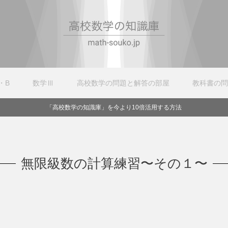
・B
数学Ⅲ
高校数学の問題と解答の部屋
教科書の問
「高校数学の知識庫」を今より10倍活用する方法
無限級数の計算練習〜その１〜