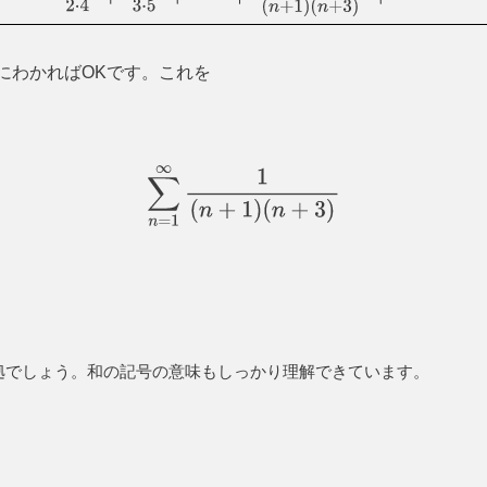
1
2
⋅
4
+
1
3
⋅
5
+
⋯
+
1
(
n
+
1
)
(
n
+
3
)
+
⋯
にわかればOKです。これを
∑
n
=
1
∞
1
(
n
+
1
)
(
n
+
3
)
拠でしょう。和の記号の意味もしっかり理解できています。