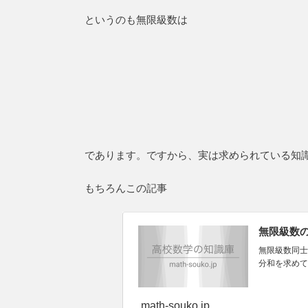
というのも無限級数は
であります。ですから、実は求められている知
もちろんこの記事
無限級数の
無限級数同士
分和を求めて
math-souko.jp