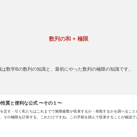
数列の和
+
極限
識は数学
B
の数列の知識と、最初にやった数列の極限の知識です。
性質と便利な公式 〜その１〜
を足す・引く私たちはこれまでで無限級数が収束するか・発散するかを調べること
、その極限を計算する、これだけですね。この手順を踏んで収束することが確認できた数列を