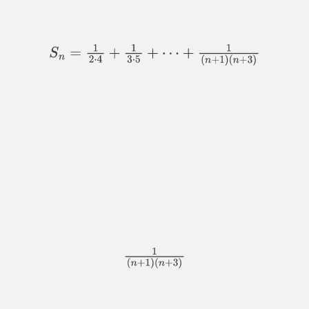
S
n
=
1
2
⋅
4
+
1
3
⋅
5
+
⋯
+
1
(
n
+
1
)
(
n
+
3
)
1
(
n
+
1
)
(
n
+
3
)