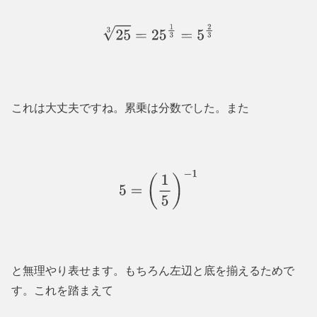
25
3
=
25
1
3
=
5
2
3
これは大丈夫ですね。累乗は分数でした。また
5
=
(
1
5
)
−
1
と無理やり表せます。もちろん左辺と底を揃えるためで
す。これを踏まえて