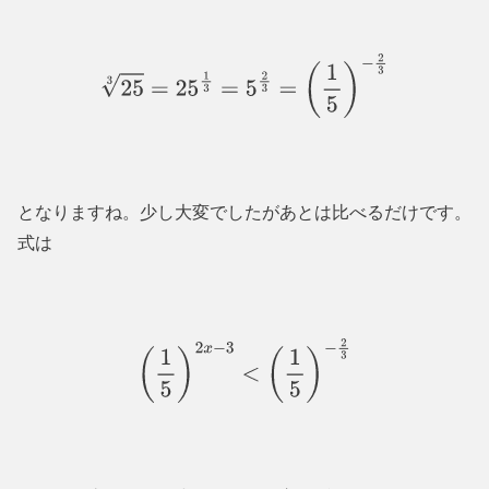
25
3
=
25
1
3
=
5
2
3
=
(
1
5
)
−
2
3
となりますね。少し大変でしたがあとは比べるだけです。
式は
(
1
5
)
2
x
−
3
<
(
1
5
)
−
2
3