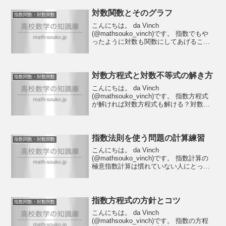
対数関数とそのグラフ
指数関数・対数関数
こんにちは。 da Vinch
(@mathsouko_vinch)です。 指数でもや
ったように対数も関数にしてあげること
ができます。なぜなら真数が決まれば対
数の値は決まるからですね。例えばこん
な風に対数関数を考えることができま
す。$$y=...
対数方程式と対数不等式の解き方
指数関数・対数関数
こんにちは。 da Vinch
(@mathsouko_vinch)です。 指数方程式
が解ければ対数方程式も解ける？対数の
計算をやったら指数と同じようにやはり
方程式と不等式を解けるようにならねば
なりません。ですが安心してください。
指数の計算...
指数法則を使う問題の計算練習
指数関数・対数関数
こんにちは。 da Vinch
(@mathsouko_vinch)です。 指数計算の
極意指数計算は慣れていない人にとって
は少し嫌な計算だと思います。なぜなら
いつもの感覚で計算ができないからで
す。それを解決する方法はただ一つ。計
算方法をしっ...
指数方程式の方針とコツ
指数関数・対数関数
こんにちは。 da Vinch
(@mathsouko_vinch)です。 指数の方程