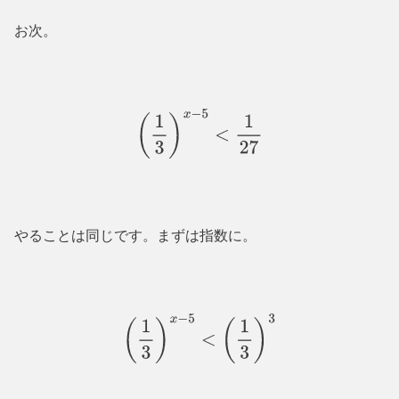
お次。
(
1
3
)
x
−
5
<
1
27
やることは同じです。まずは指数に。
(
1
3
)
x
−
5
<
(
1
3
)
3