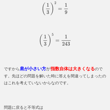
(
1
3
)
2
=
1
9
(
1
3
)
5
=
1
243
肩が小さい方
が
指数自体は大きくなる
ですから
ので
す。先ほどの問題を解いた時に答えを間違ってしまったの
はこれを考えていないからなのです。
問題に戻ると不等式は