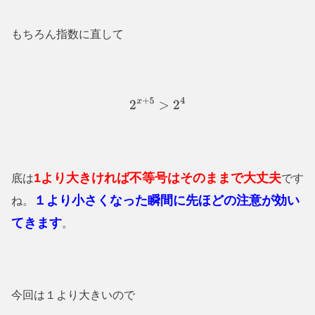
もちろん指数に直して
2
x
+
5
>
2
4
1より大きければ不等号はそのままで大丈夫
底は
です
１より小さくなった瞬間に先ほどの注意が効い
ね。
てきます
。
今回は１より大きいので