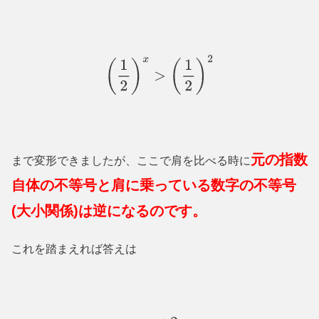
(
1
2
)
x
>
(
1
2
)
2
元の指数
まで変形できましたが、ここで肩を比べる時に
自体の不等号と肩に乗っている数字の不等号
(大小関係)は逆になるのです。
これを踏まえれば答えは