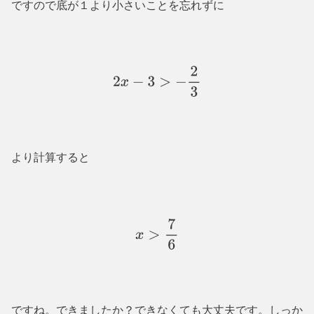
ですので底が１より小さいことを忘れずに
2
x
−
3
>
−
2
3
より計算すると
x
>
7
6
ですね。できましたか？できなくても大丈夫です。しっか