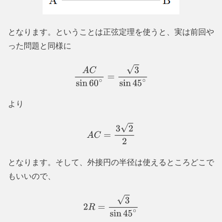
となります。ということは正弦定理を使うと、実は前回や
った問題と同様に
A
C
sin
60
∘
=
3
sin
45
∘
より
A
C
=
3
2
2
となります。そして、外接円の半径は使えるところどこで
もいいので、
2
R
=
3
sin
45
∘