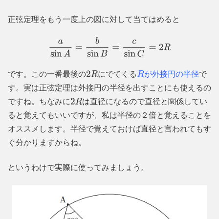
正弦定理をもう一度上の図に対して当てはめると
a
sin
A
=
b
sin
B
=
c
sin
C
=
2
R
です。この一番最後の
にでてくる
が外接円の半径
で
2
R
R
す。実は正弦定理は外接円の半径を出すことにも使えるの
ですね。ちなみに
は直径になるので直径と関係してい
2
R
ると覚えてもいいですが、私は半径の２倍と覚えることを
オススメします。半径で覚えておけば直径と言われてもす
ぐ分かりますからね。
というわけで実際に使ってみましょう。