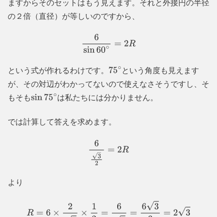
ますからそのセットはもう見えます。それと外接円の半径
の２倍（直径）が等しいのですから、
6
sin
60
∘
=
2
R
という式が作れるわけです。
という角度も見えます
75
∘
が、その対辺がわかってないので使えなさそうですし、そ
もそも
は私たちには分かりません。
sin
75
∘
では計算して答えを求めます。
6
3
2
=
2
R
より
R
=
6
×
2
3
×
1
2
=
6
3
=
6
3
3
=
2
3