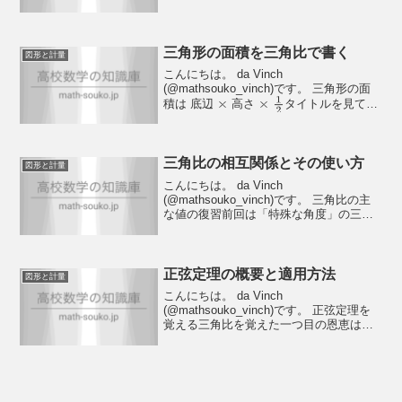
ら三角比を求めました。ですがそれとは
逆に、三角比から辺を求めることもでき
ることを説明します。これは三角比を扱
う最初のメ...
三角形の面積を三角比で書く
図形と計量
こんにちは。 da Vinch
(@mathsouko_vinch)です。 三角形の面
積は 底辺
高さ
タイトルを見て当
×
×
1
2
たり前じゃないかと思った人はその通り
です。三角...
三角比の相互関係とその使い方
図形と計量
こんにちは。 da Vinch
(@mathsouko_vinch)です。 三角比の主
な値の復習前回は「特殊な角度」の三角
比について触れました。その時に出てき
た値をまとめるとこのようになります。
と
が順番でい...
sin
cos
正弦定理の概要と適用方法
図形と計量
こんにちは。 da Vinch
(@mathsouko_vinch)です。 正弦定理を
覚える三角比を覚えた一つ目の恩恵はこ
の「正弦定理を扱える」ことです。正弦
定理はその名の通り正弦＝
が出てくる
sin
公式です。それに加えて外接円の半...