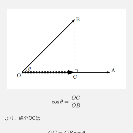
cos
θ
=
O
C
O
B
より、線分OCは