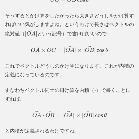
O
C
=
O
B
cos
θ
そうするとかけ算をしたかったら大きさどうしをかけ算す
ればいい気がしますよね。というわけで長さはベクトルの
絶対値（
という記号）で書けばいいので
|
O
A
→
|
O
A
×
O
C
=
|
O
A
→
|
×
|
O
B
→
|
cos
θ
これでベクトルどうしのかけ算になります。これが内積の
定義になっているのです。
すなわちベクトル同士の掛け算を内積（
）で書くことに
⋅
すれば、
O
A
→
⋅
O
B
→
=
|
O
A
→
|
×
|
O
B
→
|
cos
θ
と内積が定義されるわけですね。