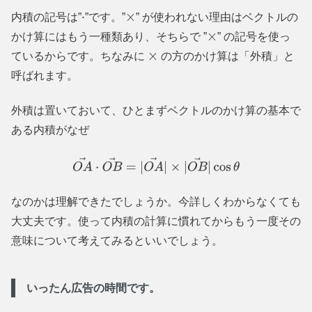
内積の記号は”
”です。”
” が使われない理由はベクトルの
⋅
×
かけ算にはもう一種類あり、そちらで ”
” の記号を使っ
×
ているからです。ちなみに
の方のかけ算は「外積」と
×
呼ばれます。
外積は置いておいて、ひとまずベクトルのかけ算の基本で
ある内積がなぜ
O
A
→
⋅
O
B
→
=
|
O
A
→
|
×
|
O
B
→
|
cos
θ
なのかは理解できたでしょうか。今詳しくわからなくても
大丈夫です。使って内積の計算に慣れてからもう一度その
意味について考えてみるといいでしょう。
いったん広告の時間です。