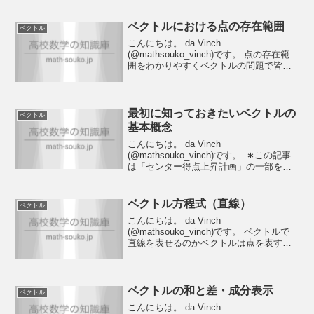
ベクトルにおける点の存在範囲
ベクトル
こんにちは。 da Vinch
(@mathsouko_vinch)です。 点の存在範
囲をわかりやすくベクトルの問題で皆さ
んが苦手にしているであろう分野の一つ
が点の存在範囲の問題なのではないでし
ょうか。なぜならとにかくわかりにくい
し抽象的だ...
最初に知っておきたいベクトルの
ベクトル
基本概念
こんにちは。 da Vinch
(@mathsouko_vinch)です。 ∗この記事
は「センター得点上昇計画」の一部を抜
粋しております。ベクトルの基本概念が
まとまった記事ですので、知っておきた
い基本概念として載せておきます。ベク
ベクトル方程式（直線）
ベクトル
トルの問...
こんにちは。 da Vinch
(@mathsouko_vinch)です。 ベクトルで
直線を表せるのかベクトルは点を表すこ
とができるということを以下の記事で示
しました。記事リンクということは2つの
点を通る直線を表すことも可能なのでは
ないでし...
ベクトルの和と差・成分表示
ベクトル
こんにちは。 da Vinch