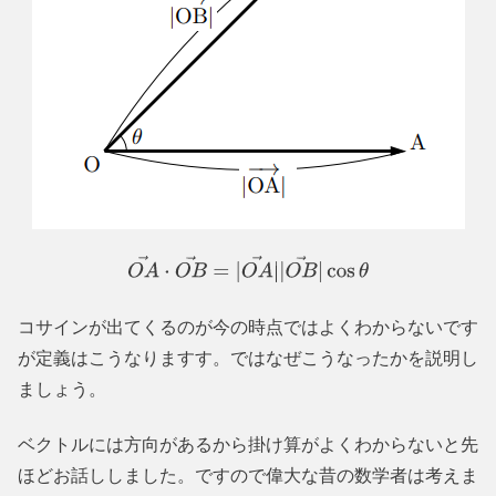
O
A
→
⋅
O
B
→
=
|
O
A
→
|
|
O
B
→
|
cos
θ
コサインが出てくるのが今の時点ではよくわからないです
が定義はこうなりますす。ではなぜこうなったかを説明し
ましょう。
ベクトルには方向があるから掛け算がよくわからないと先
ほどお話ししました。ですので偉大な昔の数学者は考えま