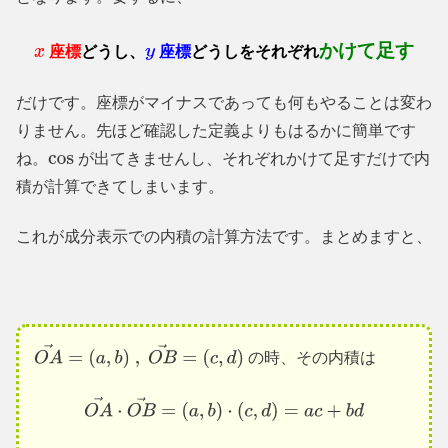
かけて足す
座標
どうし、
座標
どうしをそれぞれ
x
y
だけです。座標がマイナスであっても何もやることは変わ
りません。先ほど確認した定義よりもはるかに簡単です
ね。
が出てきませんし、それぞれかけて足すだけで内
cos
積が計算できてしまいます。
これが成分表示での内積の計算方法です。まとめますと、
の時、その内積は
O
A
→
=
(
a
,
b
)
,
O
B
→
=
(
c
,
d
)
O
A
→
⋅
O
B
→
=
(
a
,
b
)
⋅
(
c
,
d
)
=
a
c
+
b
d