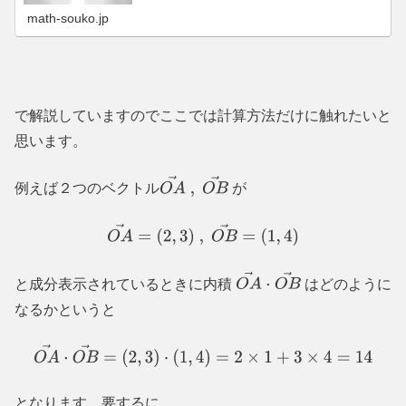
math-souko.jp
で解説していますのでここでは計算方法だけに触れたいと
思います。
例えば２つのベクトル
が
O
A
→
,
O
B
→
O
A
→
=
(
2
,
3
)
,
O
B
→
=
(
1
,
4
)
と成分表示されているときに内積
はどのように
O
A
→
⋅
O
B
→
なるかというと
O
A
→
⋅
O
B
→
=
(
2
,
3
)
⋅
(
1
,
4
)
=
2
×
1
+
3
×
4
=
14
となります。要するに、